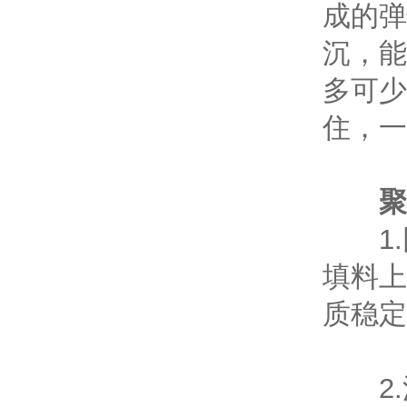
成的弹
沉，能
多可少
住，一
聚
1.
填料上
质稳定
2.