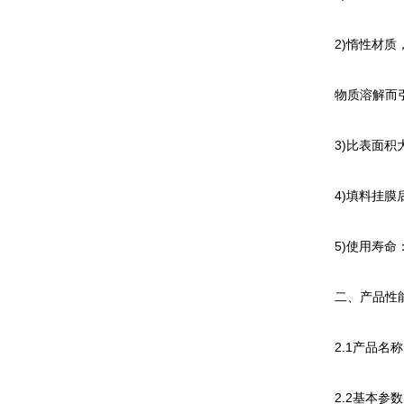
2)惰性材质
物质溶解而引
3)比表面积
4)填料挂膜
5)使用寿命：
二、产品性
2.1产品名
2.2基本参数：