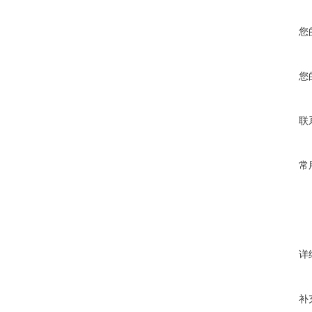
您
您
联
常
详
补